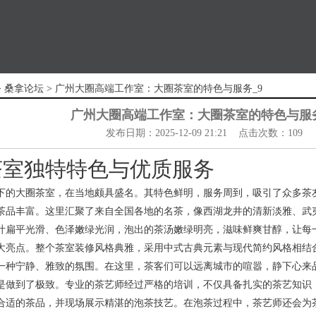
>
桑拿论坛
> ‌广州大圈高端工作室‌：大圈茶室的特色与服务_9
‌广州大圈高端工作室‌：大圈茶室的特色与服务
发布日期：2025-12-09 21:21 点击次数：109
茶室独特特色与优质服务
下的大圈茶室，在当地颇具盛名。其特色鲜明，服务周到，吸引了众多茶
茶品丰富。这里汇聚了来自全国各地的名茶，像西湖龙井的清新淡雅、武
叶扁平光滑、色泽嫩绿光润，泡出的茶汤嫩绿明亮，滋味鲜爽甘醇，让每
大亮点。整个茶室装修风格典雅，采用中式古典元素与现代简约风格相结
一种宁静、雅致的氛围。在这里，茶客们可以远离城市的喧嚣，静下心来
是做到了极致。专业的茶艺师经过严格的培训，不仅具备扎实的茶艺知识
合适的茶品，并现场展示精湛的泡茶技艺。在泡茶过程中，茶艺师还会为