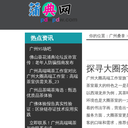
你的位置：
广州桑拿
热点资讯
广州95场吧
佛山葵花浦典论坛反诈宣
传：老年人防骗指南发布
探寻大圈
广州高端喝茶工作室对比
广州大圈高端工作室：高端
广州大圈高端工作室旗
茶室供需关系_23
茶室最大的特色之一是
广州品茶喝茶海选：甄选
以西湖龙井为例，其茶
优质品茶体验
环境也是大圈茶室的一
广佛体验报告真实性验
着的书法字画，营造出
证：区块链存证技术应用实
践
服务方面，大圈茶室更
立即联系！广州高端喝茶
客的口味和需求，推荐