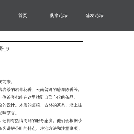
首页
桑拿论坛
蒲友论坛
_9
友前来。
夷岩茶的岩骨花香、云南普洱的醇厚陈香等。
一位茶客都能在这里找到自己心仪的茶品。
合的设计。木质的桌椅、古朴的茶具、墙上挂
品味茶香。
，还拥有热情周到的服务态度。他们会根据茶
茶客讲解茶叶的特点、冲泡方法和注意事项，